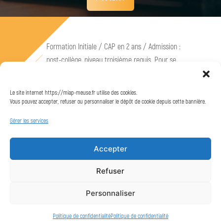
Formation Initiale / CAP en 2 ans / Admission :
post-collège, niveau troisième requis. Pour se
préinscrire : https://compagnons-du-
devoir.com/rejoignez-les-compagnons-du-
Le site internet https://miap-meuse.fr utilise des cookies.
devoir/
Vous pouvez accepter, refuser ou personnaliser le dépôt de cookie depuis cette bannière.
Gérer les services
Postuler
Accepter
Refuser
Personnaliser
Mentions légales
Politique de confidentialité
Politique de confidentialité
Politique de confidentialité