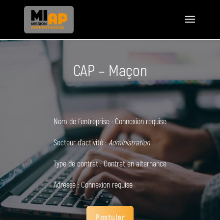
CAP – Maçon
Nom de l'entreprise :
Connexion requise
Secteur d'activité :
Administration
Type de contrat :
Contrat en alternance
Adresse :
Connexion requise
Postuler