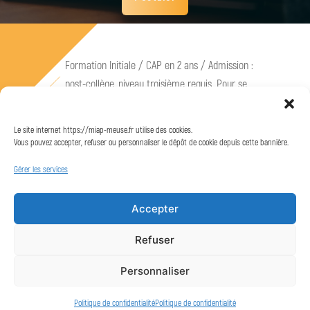
Formation Initiale / CAP en 2 ans / Admission :
post-collège, niveau troisième requis. Pour se
préinscrire : https://compagnons-du-
devoir.com/rejoignez-les-compagnons-du-
Le site internet https://miap-meuse.fr utilise des cookies.
devoir/
Vous pouvez accepter, refuser ou personnaliser le dépôt de cookie depuis cette bannière.
Gérer les services
Postuler
Accepter
Refuser
Personnaliser
Mentions légales
Politique de confidentialité
Politique de confidentialité
Politique de confidentialité