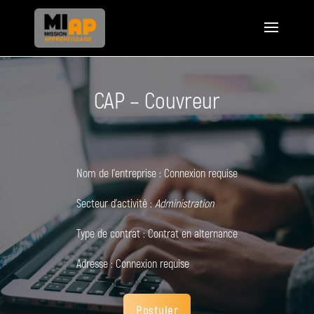
CAP – Couvreur
Nom de l'entreprise :
Connexion requise
Secteur d'activité :
Administration
Type de contrat :
Contrat en alternance
Adresse :
Connexion requise
Postuler