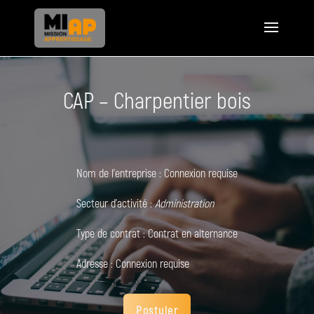
CAP – Charpentier bois
Nom de l'entreprise :
Connexion requise
Secteur d'activité :
Administration
Type de contrat :
Contrat en alternance
Adresse :
Connexion requise
Postuler