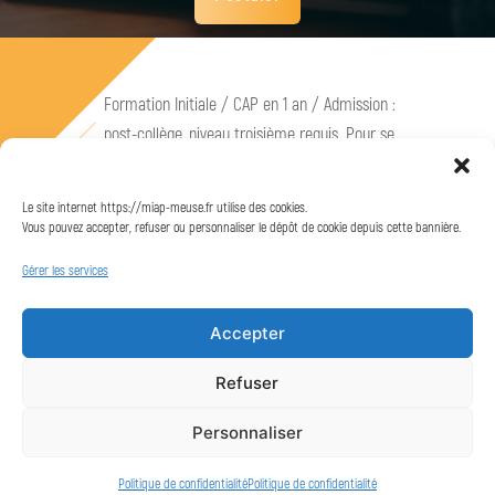
Formation Initiale / CAP en 1 an / Admission :
post-collège, niveau troisième requis. Pour se
préinscrire : https://compagnons-du-
devoir.com/rejoignez-les-compagnons-du-
Le site internet https://miap-meuse.fr utilise des cookies.
devoir/
Vous pouvez accepter, refuser ou personnaliser le dépôt de cookie depuis cette bannière.
Gérer les services
Postuler
Accepter
Refuser
Personnaliser
Mentions légales
Politique de confidentialité
Politique de confidentialité
Politique de confidentialité