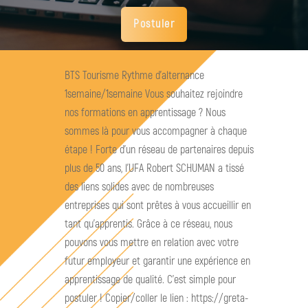
Postuler
BTS Tourisme Rythme d'alternance
1semaine/1semaine Vous souhaitez rejoindre
nos formations en apprentissage ? Nous
sommes là pour vous accompagner à chaque
étape ! Forte d’un réseau de partenaires depuis
plus de 50 ans, l’UFA Robert SCHUMAN a tissé
des liens solides avec de nombreuses
entreprises qui sont prêtes à vous accueillir en
tant qu’apprentis. Grâce à ce réseau, nous
pouvons vous mettre en relation avec votre
futur employeur et garantir une expérience en
apprentissage de qualité. C’est simple pour
postuler ! Copier/coller le lien : https://greta-