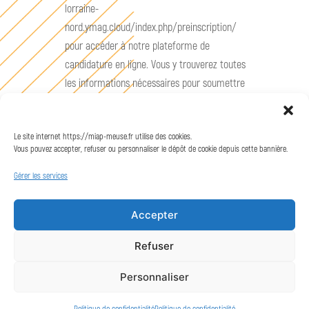
lorraine-
nord.ymag.cloud/index.php/preinscription/
pour accéder à notre plateforme de
candidature en ligne. Vous y trouverez toutes
les informations nécessaires pour soumettre
votre dossier et préparer votre parcours avec
nous. Nos équipes sont impatientes de vous
Le site internet https://miap-meuse.fr utilise des cookies.
aider à concrétiser votre projet de formation,
Vous pouvez accepter, refuser ou personnaliser le dépôt de cookie depuis cette bannière.
et de vous accompagner dans vos démarches
pour trouver l’entreprise qui correspond à vos
Gérer les services
ambitions !
Accepter
Postuler
Refuser
Personnaliser
Mentions légales
Politique de confidentialité