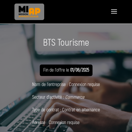
BTS Tourisme
Fin de l'offre le
01/06/2025
Nom de l'entreprise :
Connexion requise
Secteur d'activité :
Commerce
Type de contrat :
Contrat en alternance
Adresse :
Connexion requise