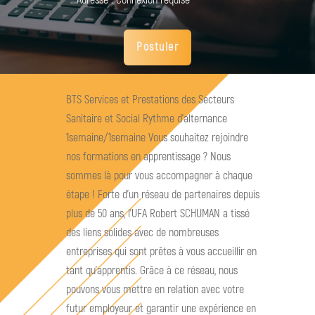
Adresse :
Connexion requise
Postuler
BTS Services et Prestations des Secteurs
Sanitaire et Social Rythme d'alternance
1semaine/1semaine Vous souhaitez rejoindre
nos formations en apprentissage ? Nous
sommes là pour vous accompagner à chaque
étape ! Forte d’un réseau de partenaires depuis
plus de 50 ans, l’UFA Robert SCHUMAN a tissé
des liens solides avec de nombreuses
entreprises qui sont prêtes à vous accueillir en
tant qu’apprentis. Grâce à ce réseau, nous
pouvons vous mettre en relation avec votre
futur employeur et garantir une expérience en