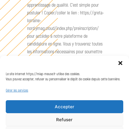
apprentissage de qualité. C’est simple pour
postuler ! Copier/coller le lien : https://greta-
lorraine-
nord.ymag.cloud/index.php/preinscription/
pour accéder à notre plateforme de
candidature en ligne. Vous y trouverez toutes
les informations nécessaires pour soumettre
votre dossier et préparer votre parcours avec
nous. Nos équipes sont impatientes de vous
Le site internet https://miap-meuse.fr utilise des cookies.
aider à concrétiser votre projet de formation,
Vous pouvez accepter, refuser ou personnaliser le dépôt de cookie depuis cette bannière.
et de vous accompagner dans vos démarches
pour trouver l’entreprise qui correspond à vos
Gérer les services
ambitions !
Accepter
Postuler
Refuser