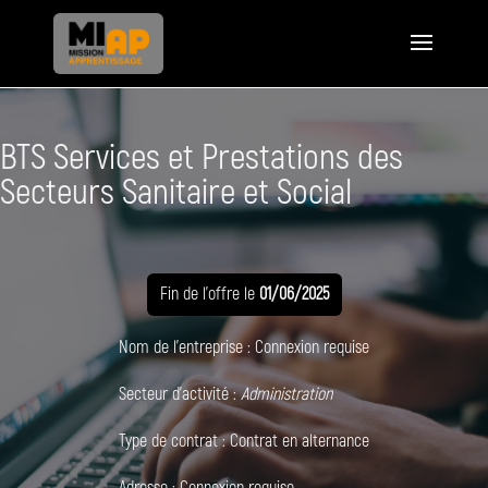
BTS Services et Prestations des
Secteurs Sanitaire et Social
Fin de l'offre le
01/06/2025
Nom de l'entreprise :
Connexion requise
Secteur d'activité :
Administration
Type de contrat :
Contrat en alternance